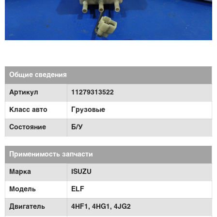
Общие сведения
Артикул
11279313522
Класс авто
Грузовые
Состояние
Б/У
Применимость запчасти
Марка
ISUZU
Модель
ELF
Двигатель
4HF1,
4HG1,
4JG2