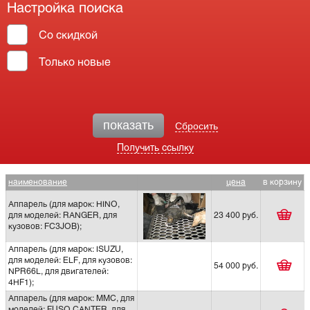
Настройка поиска
Со скидкой
Только новые
показать
Сбросить
Получить ссылку
наименование
цена
в корзину
Аппарель (для марок: HINO,
для моделей: RANGER, для
23 400 руб.
кузовов: FC3JOB);
Аппарель (для марок: ISUZU,
для моделей: ELF, для кузовов:
54 000 руб.
NPR66L, для двигателей:
4HF1);
Аппарель (для марок: MMC, для
моделей: FUSO CANTER, для