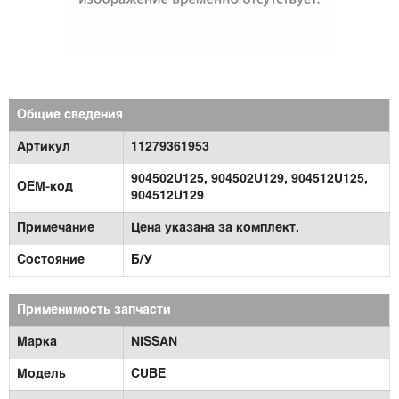
Общие сведения
Артикул
11279361953
904502U125, 904502U129, 904512U125,
OEM-код
904512U129
Примечание
Цена указана за комплект.
Состояние
Б/У
Применимость запчасти
Марка
NISSAN
Модель
CUBE