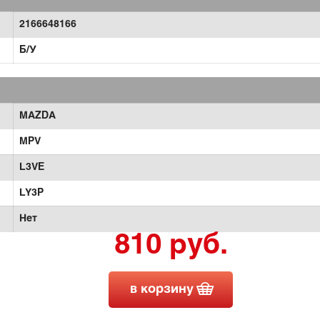
2166648166
Б/У
MAZDA
MPV
L3VE
LY3P
Нет
810 руб.
в корзину