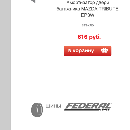
и
Амортизатор двери
8L1
багажника MAZDA TRIBUTE
EP3W
стекло
616 руб.
в корзину