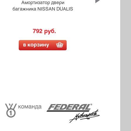
Амортизатор двери
багажника NISSAN DUALIS
баг
792 руб.
в корзину