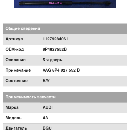
Общие сведения
Артикул
11279284061
OEM-код
8Р4827552В
Описание
5-я дверь.
Примечание
VAG 8P4 827 552 B
Состояние
Б/У
Применимость запчасти
Марка
AUDI
Модель
A3
Двигатель
BGU