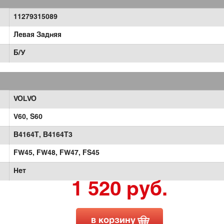
11279315089
Левая Задняя
Б/У
VOLVO
V60,
S60
B4164T,
B4164T3
FW45,
FW48,
FW47,
FS45
Нет
1 520 руб.
в корзину