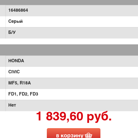
16486864
Серый
Б/У
HONDA
CIVIC
MF5,
R18A
FD1,
FD2,
FD3
Нет
1 839,60 руб.
в корзину