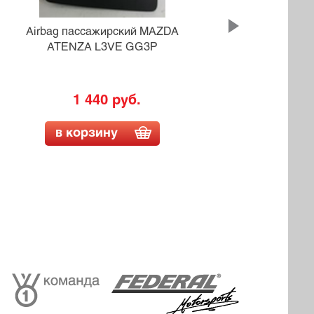
Airbag пассажирский MAZDA
A
ATENZA L3VE GG3P
TO
1 440 руб.
в корзину