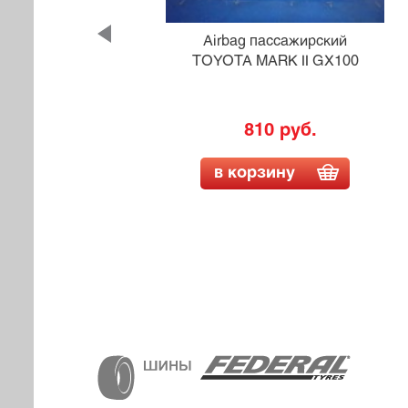
ий
Airbag пассажирский
0VET
TOYOTA MARK II GX100
.)
810 руб.
в корзину