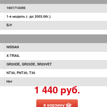
1601714395
1-я модель (- до 2003.06г.)
Б/У
NISSAN
X-TRAIL
QR20DE,
QR25DE,
SR20VET
NT30,
PNT30,
T30
Нет
1 440 руб.
в корзину