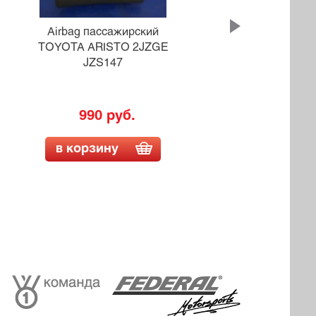
Airbag пассажирский
A
TOYOTA ARISTO 2JZGE
JZS147
990 руб.
в корзину