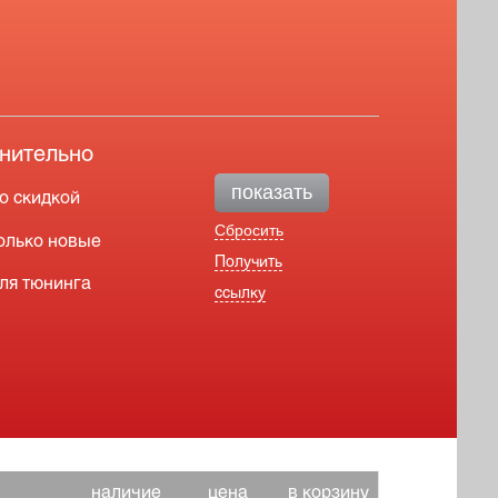
нительно
показать
о скидкой
Сбросить
олько новые
Получить
ля тюнинга
ссылку
наличие
цена
в корзину