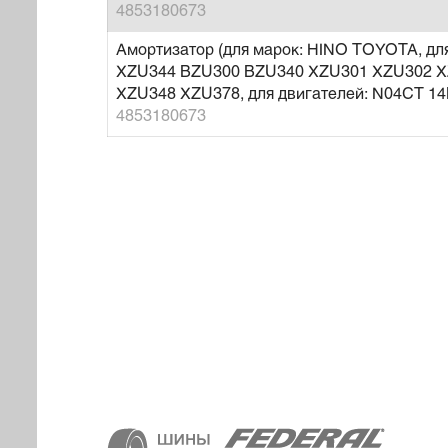
4853180673
Амортизатор (для марок: HINO TOYOTA, д
XZU344 BZU300 BZU340 XZU301 XZU302 X
XZU348 XZU378, для двигателей: N04CT 1
4853180673