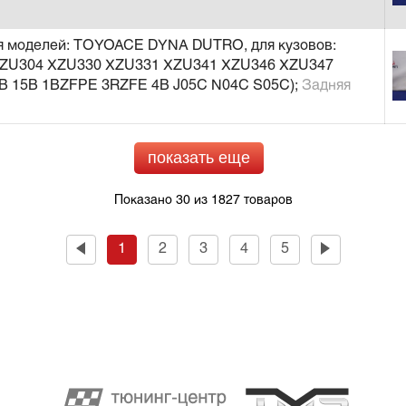
ля моделей: TOYOACE DYNA DUTRO, для кузовов:
ZU304 XZU330 XZU331 XZU341 XZU346 XZU347
4B 15B 1BZFPE 3RZFE 4B J05C N04C S05C);
Задняя
показать еще
Показано 30 из 1827 товаров
1
2
3
4
5