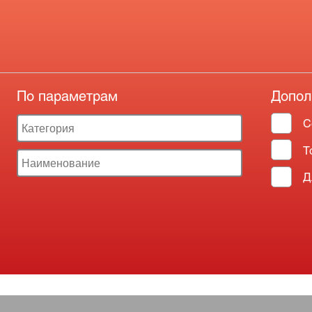
По параметрам
Допол
С
Т
Д