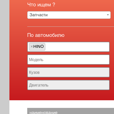
Что ищем ?
Запчасти
По автомобилю
×
HINO
наименование