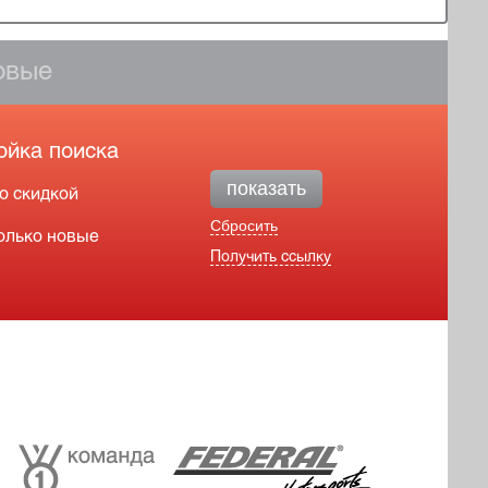
овые
ойка поиска
показать
о скидкой
Сбросить
олько новые
Получить ссылку