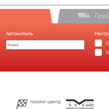
Груз
Автомобиль
Настр
С
Т