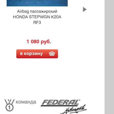
Airbag пассажирский
Airb
HONDA STEPWGN K20A
RF3
1 080 руб.
в корзину