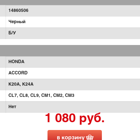
14860506
Черный
Б/У
HONDA
ACCORD
K20A,
K24A
CL7,
CL8,
CL9,
CM1,
CM2,
CM3
Нет
1 080 руб.
в корзину